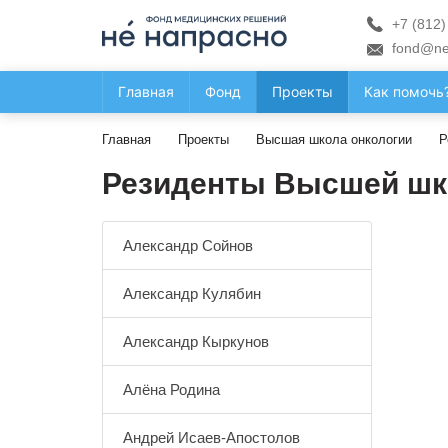
+7 (812)
fond@ne
Главная
Фонд
Проекты
Как помочь
Главная
Проекты
Высшая школа онкологии
Р
Резиденты Высшей шк
Александр Сойнов
Александр Кулябин
Александр Кыркунов
Алёна Родина
Андрей Исаев-Апостолов