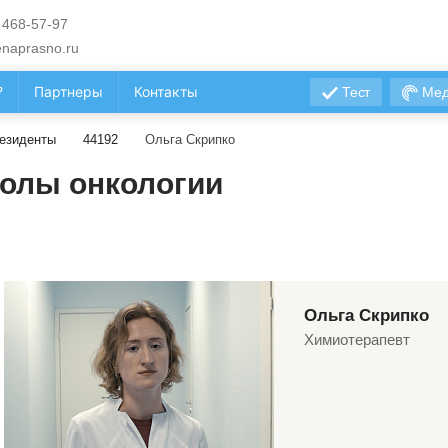
 468-57-97
naprasno.ru
?
Партнеры
Контакты
Тест
Мед
езиденты
44192
Ольга Скрипко
олы онкологии
Ольга Скрипко
Химиотерапевт