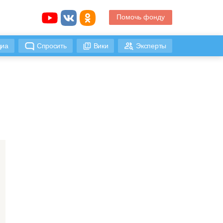
Помочь фонду
иа
Спросить
Вики
Эксперты