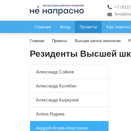
+7 (812)
fond@ne
Главная
Фонд
Проекты
Как помочь
Главная
Проекты
Высшая школа онкологии
Р
Резиденты Высшей шк
Александр Сойнов
Александр Кулябин
Александр Кыркунов
Алёна Родина
Андрей Исаев-Апостолов