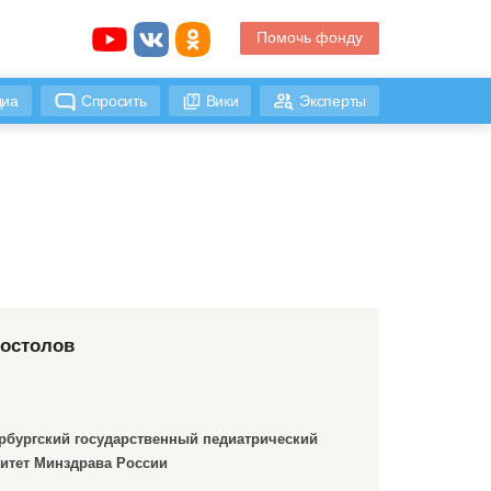
Помочь фонду
иа
Спросить
Вики
Эксперты
постолов
рбургский государственный педиатрический
итет Минздрава России