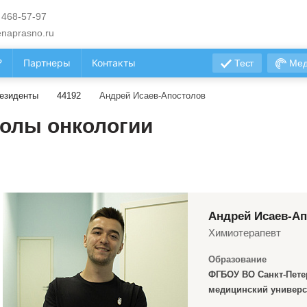
 468-57-97
naprasno.ru
?
Партнеры
Контакты
Тест
Мед
езиденты
44192
Андрей Исаев-Апостолов
олы онкологии
Андрей Исаев-А
Химиотерапевт
Образование
ФГБОУ ВО Санкт-Пете
медицинский универс