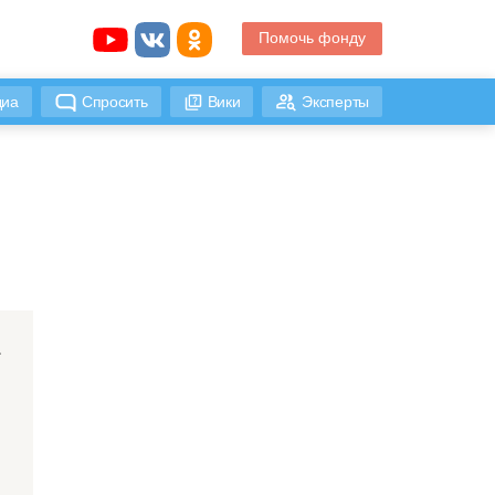
Помочь фонду
иа
Спросить
Вики
Эксперты