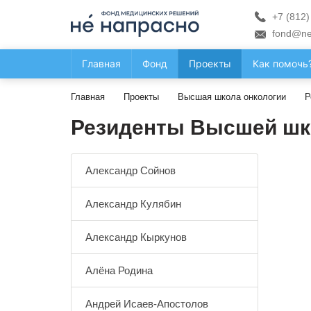
+7 (812)
fond@ne
Главная
Фонд
Проекты
Как помочь
Главная
Проекты
Высшая школа онкологии
Р
Резиденты Высшей шк
Александр Сойнов
Александр Кулябин
Александр Кыркунов
Алёна Родина
Андрей Исаев-Апостолов