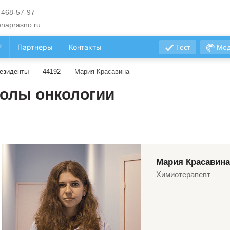
 468-57-97
naprasno.ru
?
Партнеры
Контакты
Тест
Мед
езиденты
44192
Мария Красавина
олы онкологии
Мария Красавина
Химиотерапевт