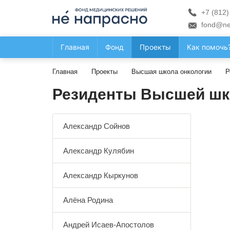
+7 (812)
fond@ne
Главная
Фонд
Проекты
Как помочь
Главная
Проекты
Высшая школа онкологии
Р
Резиденты Высшей шк
Александр Сойнов
Александр Кулябин
Александр Кыркунов
Алёна Родина
Андрей Исаев-Апостолов