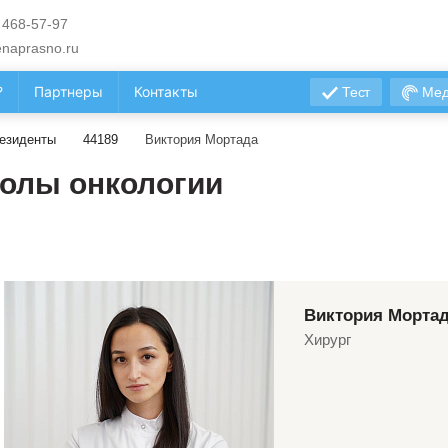
 468-57-97
naprasno.ru
?
Партнеры
Контакты
Тест
Мед
езиденты
44189
Виктория Мортада
олы онкологии
Виктория Морта
Хирург