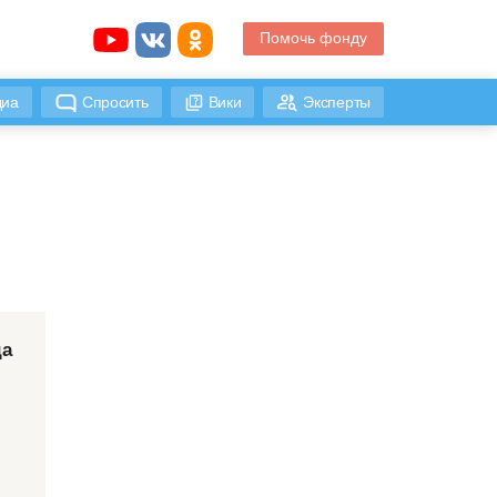
Помочь фонду
иа
Спросить
Вики
Эксперты
да