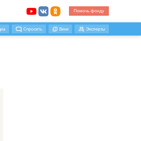
Помочь фонду
иа
Спросить
Вики
Эксперты