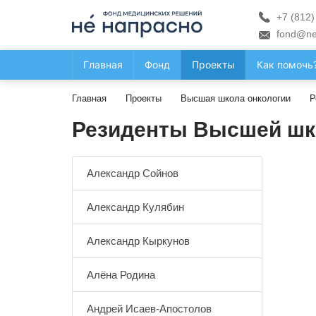
+7 (812)
fond@ne
Главная
Фонд
Проекты
Как помочь
Главная
Проекты
Высшая школа онкологии
Р
Резиденты Высшей шк
Александр Сойнов
Александр Кулябин
Александр Кыркунов
Алёна Родина
Андрей Исаев-Апостолов