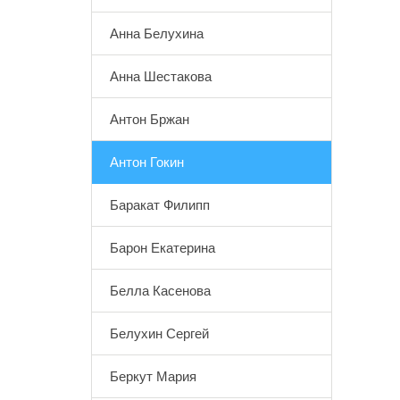
Анна Белухина
Анна Шестакова
Антон Бржан
Антон Гокин
Баракат Филипп
Барон Екатерина
Белла Касенова
Белухин Сергей
Беркут Мария