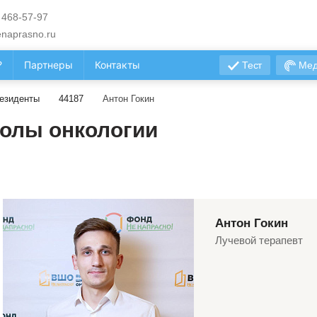
 468-57-97
naprasno.ru
?
Партнеры
Контакты
Тест
Мед
езиденты
44187
Антон Гокин
олы онкологии
Антон Гокин
Лучевой терапевт