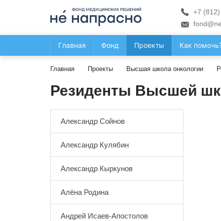
+7 (812)
fond@ne
Главная
Фонд
Проекты
Как помочь
Главная
Проекты
Высшая школа онкологии
Р
Резиденты Высшей шк
Александр Сойнов
Александр Кулябин
Александр Кыркунов
Алёна Родина
Андрей Исаев-Апостолов