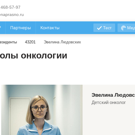
 468-57-97
naprasno.ru
?
Партнеры
Контакты
Тест
Мед
езиденты
43201
Эвелина Людовских
олы онкологии
Эвелина Людовс
Детский онколог