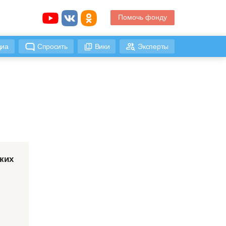
Помочь фонду
иа
Спросить
Вики
Эксперты
ких