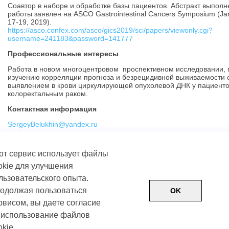
Соавтор в наборе и обработке базы пациентов. Абстракт выпол
работы заявлен на ASCO Gastrointestinal Cancers Symposium (Ja
17-19, 2019).
https://asco.confex.com/asco/gics2019/sci/papers/viewonly.cgi?
username=241183&password=141777
Профессиональные интересы
Работа в новом многоцентровом проспективном исследовании, 
изучению корреляции прогноза и безрецидивной выживаемости 
выявлением в крови циркулирующей опухолевой ДНК у пациенто
колоректальным раком.
Контактная информация
SergeyBelukhin@yandex.ru
от сервис использует файлы
okie для улучшения
льзовательского опыта.
одолжая пользоваться
OK
рвисом, вы даете согласие
 использование файлов
Пользовательское соглашение
Политика обработки д
okie.