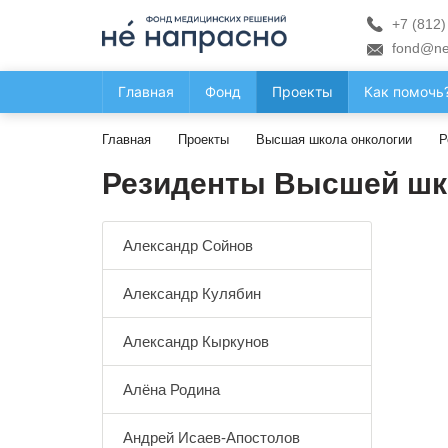
+7 (812)
fond@ne
Главная
Фонд
Проекты
Как помочь
Главная
Проекты
Высшая школа онкологии
Р
Резиденты Высшей шк
Александр Сойнов
Александр Кулябин
Александр Кыркунов
Алёна Родина
Андрей Исаев-Апостолов