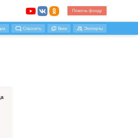
Помочь фонду
иа
Спросить
Вики
Эксперты
да