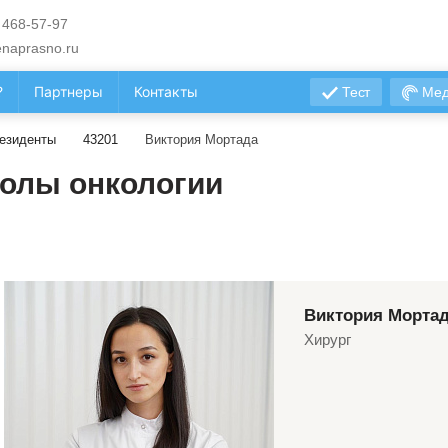
 468-57-97
naprasno.ru
?
Партнеры
Контакты
Тест
Мед
езиденты
43201
Виктория Мортада
олы онкологии
Виктория Морта
Хирург