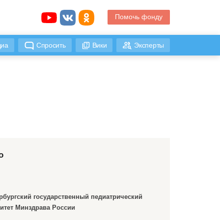
Помочь фонду
иа
Спросить
Вики
Эксперты
о
рбургский государственный педиатрический
итет Минздрава России