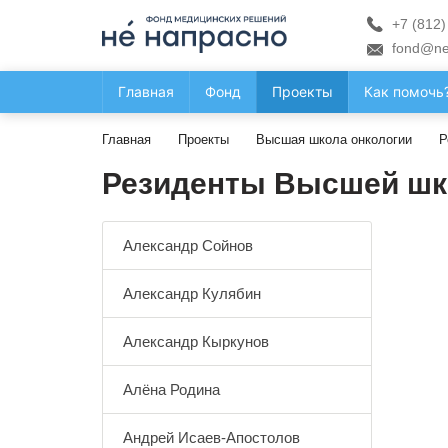
+7 (812)
fond@ne
Главная
Фонд
Проекты
Как помочь
Главная
Проекты
Высшая школа онкологии
Р
Резиденты Высшей шк
Александр Сойнов
Александр Кулябин
Александр Кыркунов
Алёна Родина
Андрей Исаев-Апостолов