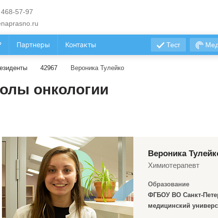
 468-57-97
naprasno.ru
?
Партнеры
Контакты
Тест
Мед
езиденты
42967
Вероника Тулейко
олы онкологии
Вероника Тулейк
Химиотерапевт
Образование
ФГБОУ ВО Санкт-Пете
медицинский универс