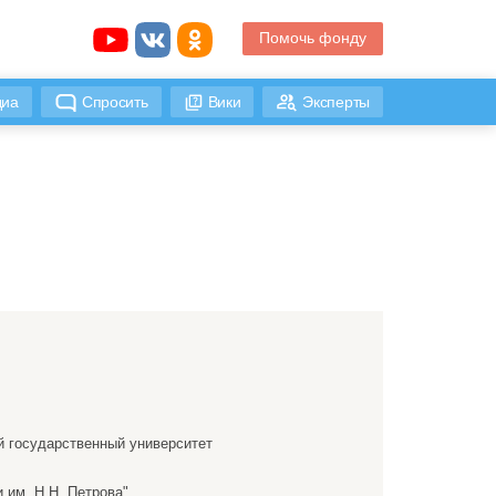
Помочь фонду
иа
Спросить
Вики
Эксперты
 государственный университет
им. Н.Н. Петрова"