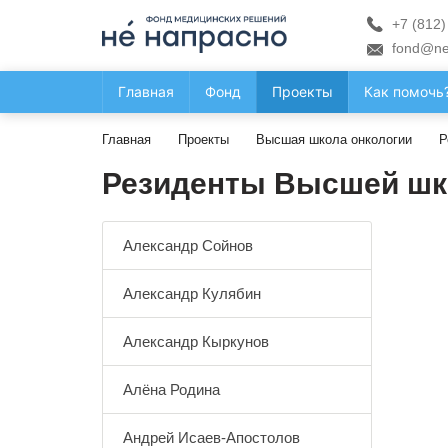
+7 (812)
fond@ne
Главная
Фонд
Проекты
Как помочь
Главная
Проекты
Высшая школа онкологии
Р
Резиденты Высшей шк
Александр Сойнов
Александр Кулябин
Александр Кыркунов
Алёна Родина
Андрей Исаев-Апостолов