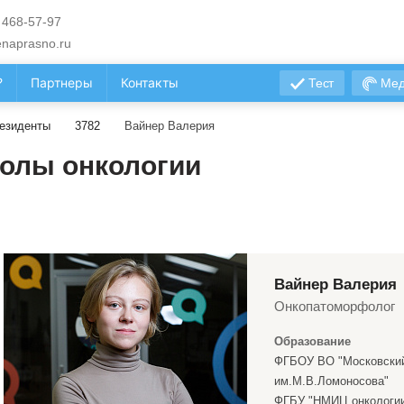
 468-57-97
naprasno.ru
?
Партнеры
Контакты
Тест
Мед
езиденты
3782
Вайнер Валерия
олы онкологии
Вайнер Валерия
Онкопатоморфолог
Образование
ФГБОУ ВО "Московский
им.М.В.Ломоносова"
ФГБУ "НМИЦ онкологии 