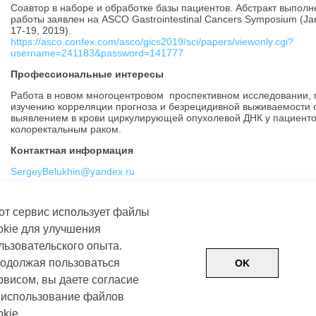
Соавтор в наборе и обработке базы пациентов. Абстракт выпол
работы заявлен на ASCO Gastrointestinal Cancers Symposium (Ja
17-19, 2019).
https://asco.confex.com/asco/gics2019/sci/papers/viewonly.cgi?
username=241183&password=141777
Профессиональные интересы
Работа в новом многоцентровом проспективном исследовании, 
изучению корреляции прогноза и безрецидивной выживаемости 
выявлением в крови циркулирующей опухолевой ДНК у пациенто
колоректальным раком.
Контактная информация
SergeyBelukhin@yandex.ru
от сервис использует файлы
okie для улучшения
льзовательского опыта.
одолжая пользоваться
OK
рвисом, вы даете согласие
 использование файлов
Пользовательское соглашение
Политика обработки д
okie.