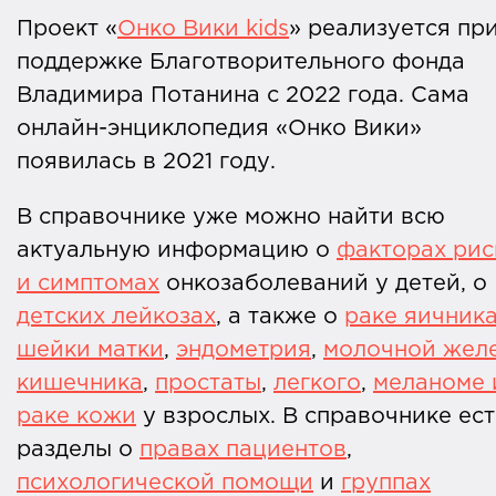
Проект «
Онко Вики kids
» реализуется пр
поддержке Благотворительного фонда
Владимира Потанина с 2022 года. Сама
онлайн-энциклопедия «Онко Вики»
появилась в 2021 году.
В справочнике уже можно найти всю
актуальную информацию о
факторах рис
и симптомах
онкозаболеваний у детей, о
детских лейкозах
, а также о
раке яичник
шейки матки
,
эндометрия
,
молочной жел
кишечника
,
простаты
,
легкого
,
меланоме 
раке кожи
у взрослых. В справочнике ест
разделы о
правах пациентов
,
психологической помощи
и
группах