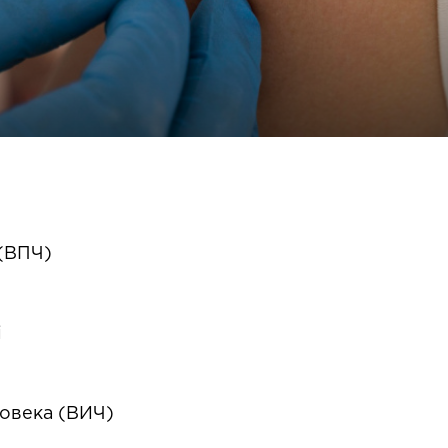
(ВПЧ)
i
овека (ВИЧ)