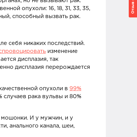
ганах, но не вызывают рак.
нной опухоли: 16, 18, 31, 33, 35,
сный, способный вызвать рак.
сле себя никаких последствий.
спровоцировать
изменение
ется дисплазия, так
пенно дисплазия перерождается
окачественной опухоли в
99%
% случаев рака вульвы и 80%
 мошонки. И у мужчин, и у
, анального канала, шеи,