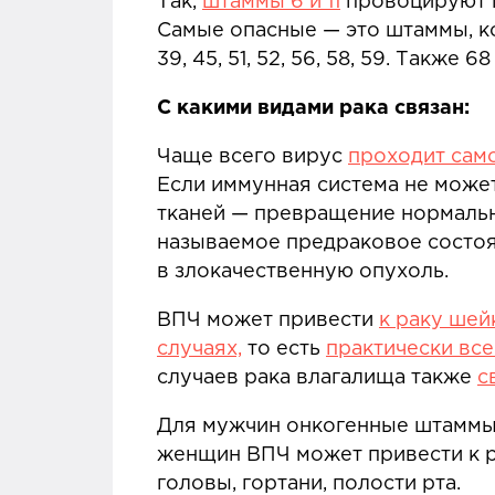
Так,
штаммы 6 и 11
провоцируют п
Самые опасные — это штаммы, 
39, 45, 51, 52, 56, 58, 59. Так
С какими видами рака связан:
Чаще всего вирус
проходит сам
Если иммунная система не може
тканей — превращение нормальны
называемое предраковое состоян
в злокачественную опухоль.
ВПЧ может привести
к раку шей
случаях,
то есть
практически все
случаев рака влагалища также
с
Для мужчин онкогенные штамм
женщин ВПЧ может привести к р
головы, гортани, полости рта.