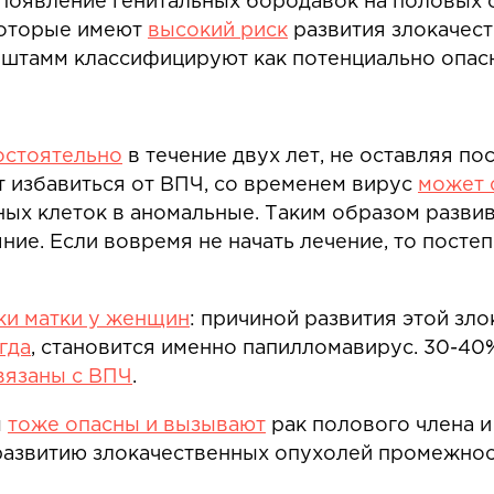
оявление генитальных бородавок на половых ор
которые имеют
высокий риск
развития злокачестве
же 68 штамм классифицируют как потенциально опа
остоятельно
в течение двух лет, не оставляя по
т избавиться от ВПЧ, со временем вирус
может 
х клеток в аномальные. Таким образом развива
ие. Если вовремя не начать лечение, то посте
ки матки
у женщин
: причиной развития этой зл
гда
, становится именно папилломавирус. 30-40
вязаны с ВПЧ
.
ы
тоже опасны и вызывают
рак полового члена и
азвитию злокачественных опухолей промежности