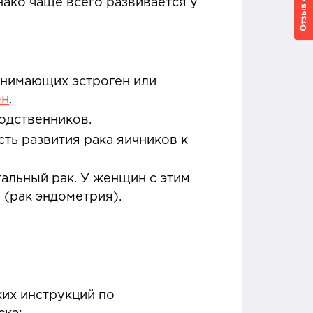
нако чаще всего развивается у
инимающих эстроген или
ен
.
одственников.
ть развития рака яичников к
альный рак. У женщин с этим
 (рак эндометрия).
ких инструкций по