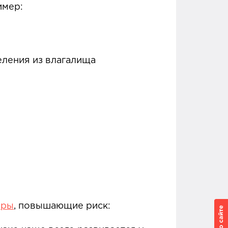
имер:
ления из влагалища
оры
, повышающие риск: