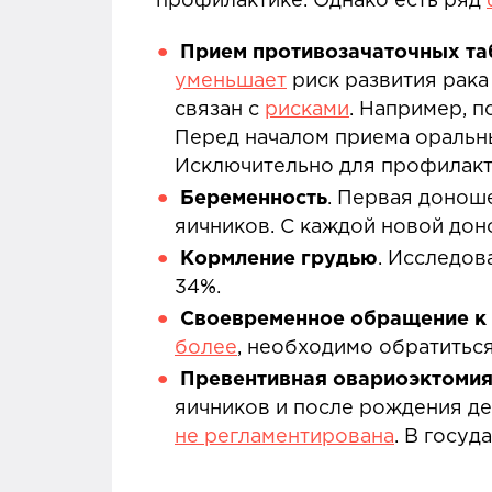
профилактике. Однако есть ряд
Прием противозачаточных та
уменьшает
риск развития рака
связан с
рисками
. Например, 
Перед началом приема оральн
Исключительно для профилакти
Беременность
. Первая донош
яичников. С каждой новой до
Кормление грудью
. Исследо
34%.
Своевременное обращение к
более
, необходимо обратиться
Превентивная овариоэктомия
яичников и после рождения де
не регламентирована
. В госуд