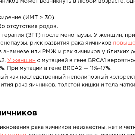
ичников может возникнуть в любом возрасте, од
жирение (ИМТ > 30).
о отсутствие родов.
 терапия (ЗГТ) после менопаузы. У женщин, пр
енопаузы, риск развития рака яичников
повыш
 анамнезе или РМЖ и рак яичников у близких р
A2.
У женщин
с мутацией в гене BRCA1 вероятнос
. При мутации в гене BRCA2 — 11%–17%.
тный как наследственный неполипозный колорект
тия рака яичников, толстой кишки и тела матки
яичников
кновения рака яичников неизвестны, нет и чет