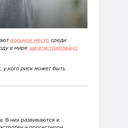
мают
восьмое место
среди
году в мире
зарегистрировано
, у кого риск может быть
. В них развиваются и
эстроген и прогестерон.