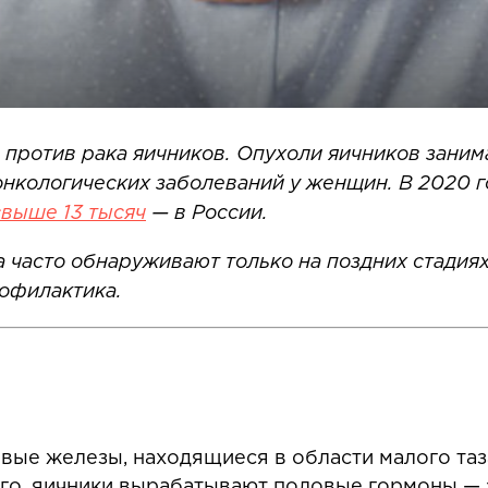
 против рака яичников.
Опухоли яичников зани
нкологических заболеваний у женщин. В 2020 
свыше
13 тысяч
— в России.
 часто обнаруживают только на поздних стадиях
офилактика.
ые железы, находящиеся в области малого таза
го, яичники вырабатывают половые гормоны — 