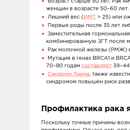
Возраст старше 50 лет. Рак я
женщин в возрасте 50–60 лет.
Лишний вес (
ИМТ
> 25) или о
Первые роды после 35 лет либ
Заместительная гормональная
комбинированную ЗГТ после м
Рак молочной железы (РМЖ) в
Мутация в генах BRCA1 и BRC
70–80 годам
составляет
39–44%
Синдром Линча
, также извес
синдромом повышен риск разви
Профилактика рака 
Поскольку точные причины возни