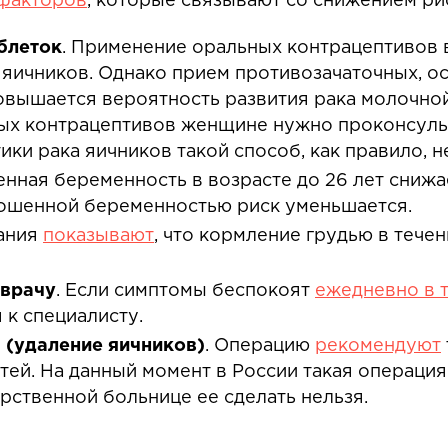
факторов
, которые связывают со снижением ри
блеток
. Применение оральных контрацептивов в
 яичников. Однако прием противозачаточных, о
повышается вероятность развития рака молочной
ых контрацептивов женщине нужно проконсульт
ки рака яичников такой способ, как правило, н
енная беременность в возрасте до 26 лет снижа
ношенной беременностью риск уменьшается.
вания
показывают
, что кормление грудью в течен
 врачу
. Если симптомы беспокоят
ежедневно в т
 к специалисту.
 (удаление яичников)
. Операцию
рекомендуют
тей. На данный момент в России такая операция
арственной больнице ее сделать нельзя.