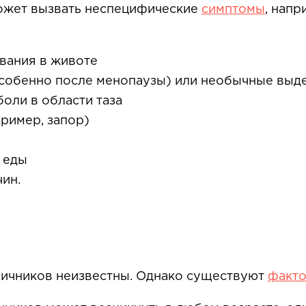
может вызвать неспецифические
симптомы
, напр
вания в животе
собенно после менопаузы) или необычные выде
оли в области таза
ример, запор)
 еды
ин.
яичников неизвестны. Однако существуют
факт