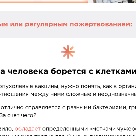
ым или регулярным пожертвованием:
актика Медиа». Это просветительский проект ф
 организации, которая поддерживает людей по
же обучает молодых онкологов.
а человека борется с клеткам
агодаря читателям, которые переводят пожер
пухолевые вакцины, нужно понять, как в орган
 отношения между ними сложные и неоднозначн
лактики Медиа» составляют в среднем 280 тыс
итературных редакторов, иллюстратора и дизайн
отлично справляется с разными бактериями, гр
.
За счет чего?
о способах сохранить здоровье и новых возмож
вило,
обладает
определенными «метками чужеро
ориями людей, чей опыт может помочь принять 