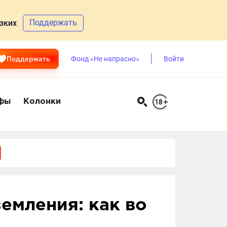
Поддержать
зких
Поддержать
Фонд «Не напрасно»
Войти
фы
Колонки
емления: как во