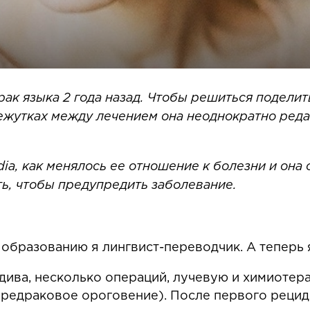
к языка 2 года назад. Чтобы решиться поделить
ежутках между лечением она неоднократно редак
dia, как менялось ее отношение к болезни и она 
ть, чтобы предупредить заболевание.
о образованию я лингвист-переводчик. А теперь
идива, несколько операций, лучевую и химиотер
(предраковое ороговение). После первого реци