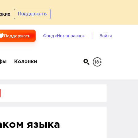
Поддержать
зких
Поддержать
Фонд «Не напрасно»
Войти
фы
Колонки
раком языка