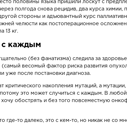
есто половины языка пришили лоскут с предпле
через полгода снова рецидив, два курса химии,
 другой стороны и адъювантный курс паллиатив
ижней челюсти как постоперационное осложнени
 13 кг.
я с каждым
 тщательно (без фанатизма) следила за здоровь
Ч (самый весомый фактор риска развития опухо
и уже после постановки диагноза.
ат критического накопления мутаций, а мутации
потому это может случиться с каждым. В любой
не хочу обострять и без того повсеместную он
 где-то далеко, это с кем-то, но никак не со мн