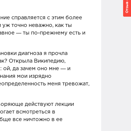
ние справляется с этим более
 уж точно неважно, как ты
авное ― ты по-прежнему есть и
ановки диагноза я прочла
 рак? Открыла Википедию,
ой, да зачем оно мне ― и
ознания мои изрядно
еопределенность меня тревожат,
отворяюще действуют лекции
огает всмотреться в
бще все ничтожно в ее