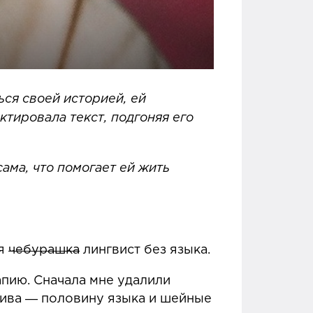
ся своей историей, ей
тировала текст, подгоняя его
сама, что помогает ей жить
 я
чебурашка
лингвист без языка.
апию. Сначала мне удалили
дива ― половину языка и шейные