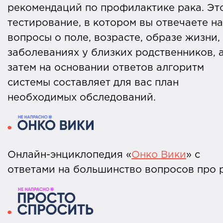
рекомендаций по профилактике рака. Эт
осознание случившегося?
Где искать проверенную информацию
Правильные здоровые привычки: как
тестирование, в котором вы отвечаете на
болезни?
вопросы о поле, возрасте, образе жизни,
Все ли чувства и реакции нормальны 
они?
заболеваниях у близких родственников, 
время проживания потери?
затем на основании ответов алгоритм
Надо ли делать УЗИ, чтобы вовремя
системы составляет для вас план
Эксперт:
Как справиться с чувством вины или
эндокринолог Евгения
выявить рак щитовидной железы?
необходимых обследований.
Соколова.
обиды на ушедшего?
Как справиться с ощущением
Эксперт: эндокринолог Денис Лебедев.
несправедливости?
Онлайн-энциклопедия «
Онко Вики
» с
ответами на большинство вопросов про р
Можно ли говорить об умершем и как
правильно это делать?