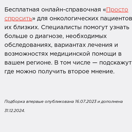
Куда можно обратиться за бесплатно
Бесплатная онлайн-справочная «
Просто
помощью?
спросить
» для онкологических пациентов
их близких. Специалисты помогут узнать
Как вернуть себе вкус к жизни?
больше о диагнозе, необходимых
обследованиях, вариантах лечения и
Меняется ли отношение общества к
возможностях медицинской помощи в
теме смерти?
вашем регионе. В том числе — подскажут
где можно получить второе мнение.
Эксперт:
Марьям Гамзаева – ведущий
психолог службы помощи
Подборка впервые опубликована 16.07.2023 и дополнена
онкологическим пациентам и их близки
31.12.2024.
«
Ясное утро
».