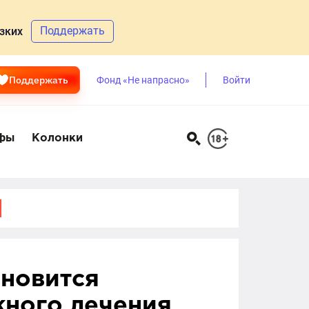
Поддержать
зких
Поддержать
Фонд «Не напрасно»
Войти
фы
Колонки
ановится
жного лечения