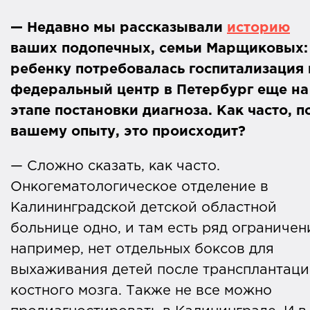
— Недавно мы рассказывали
историю
ваших подопечных, семьи Марщиковых:
ребенку потребовалась госпитализация 
федеральный центр в Петербург еще на
этапе постановки диагноза. Как часто, п
Что еще почитать:
статьи о факторах
вашему опыту, это происходит?
риска и симптомах рака у детей в
— Сложно сказать, как часто.
справочнике
«Онко Вики. Детская
Онкогематологическое отделение в
онкология»
Калининградской детской областной
больнице одно, и там есть ряд ограничен
например, нет отдельных боксов для
выхаживания детей после трансплантац
костного мозга. Также не все можно