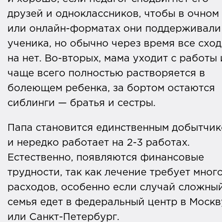
Опухоли у детей — это практически
друзей и одноклассников, чтобы в очном
всегда результат
или онлайн-форматах они поддерживали
случайных
молекулярно-генетических
ученика, но обычно через время все сход
«поломок»
, то есть изменений, спонтан
на нет. Во-вторых, мама уходит с работы 
возникших в клетках. А значит,
чаще всего полностью растворяется в
достоверно определить,
почему развил
болеющем ребенка, за
бортом остаются
рак
у ребенка, можно только в редких
сиблинги — братья и сестры.
случаях.
Папа становится единственным добытчи
и нередко работает на 2-3 работах.
Естественно, появляются финансовые
трудности, так как лечение требует мног
расходов, особенно если случай сложны
семья едет в федеральный центр в Москв
или Санкт-Петербург.