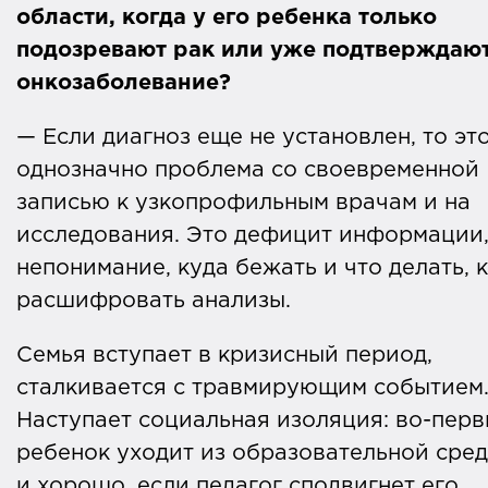
заболевают раком, из них 330 тысяч — 
области, когда у его ребенка только
0 до 14 лет и около 70 тысяч — от 15 до 
подозревают рак или уже подтверждаю
лет.
онкозаболевание?
Злокачественные новообразования у
— Если диагноз еще не установлен, то эт
детей и подростков
встречаются
однозначно проблема со своевременной
значительно реже
, чем у взрослых. Так,
записью к узкопрофильным врачам и на
по данным ВОЗ, за 2020 год было
исследования. Это дефицит информации
выявлено около 10 млн. случаев у
непонимание, куда бежать и что делать, 
взрослых. Злокачественные опухоли у
расшифровать анализы.
взрослых часто вызваны длительным
Семья вступает в кризисный период,
воздействием канцерогенов и
сталкивается с травмирующим событием
изменениями, происходящими в клетках
Наступает социальная изоляция: во-перв
течение жизни.
ребенок уходит из образовательной сред
и хорошо, если педагог сподвигнет его