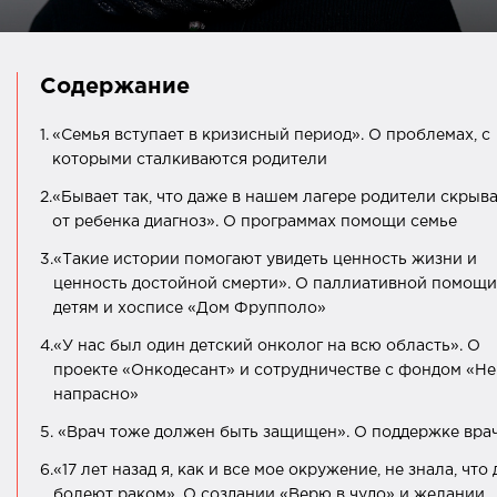
Содержание
1.
«Семья вступает в кризисный период». О проблемах, с
которыми сталкиваются родители
2.
«Бывает так, что даже в нашем лагере родители скрыв
от ребенка диагноз». О программах помощи семье
3.
«Такие истории помогают увидеть ценность жизни и
ценность достойной смерти». О паллиативной помощи
детям и хосписе «Дом Фрупполо»
4.
«У нас был один детский онколог на всю область». О
проекте «Онкодесант» и сотрудничестве с фондом «Не
напрасно»
5.
«Врач тоже должен быть защищен». О поддержке вра
6.
«17 лет назад я, как и все мое окружение, не знала, что 
болеют раком». О создании «Верю в чудо» и желании