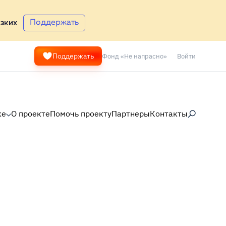
Поддержать
зких
Фонд «Не напрасно»
Войти
Поддержать
ке
О проекте
Помочь проекту
Партнеры
Контакты