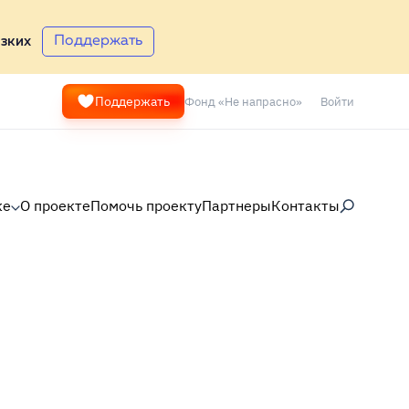
Поддержать
зких
Фонд «Не напрасно»
Войти
Поддержать
ке
О проекте
Помочь проекту
Партнеры
Контакты