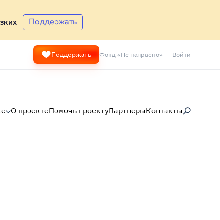
Поддержать
зких
Фонд «Не напрасно»
Войти
Поддержать
ке
О проекте
Помочь проекту
Партнеры
Контакты