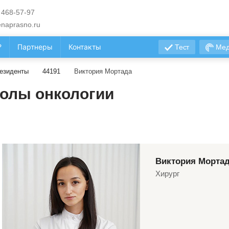
 468-57-97
naprasno.ru
?
Партнеры
Контакты
Тест
Мед
езиденты
44191
Виктория Мортада
олы онкологии
Виктория Морта
Хирург