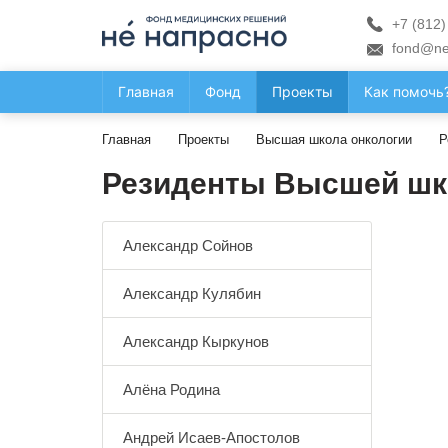
+7 (812)
fond@ne
Главная
Фонд
Проекты
Как помочь
Главная
Проекты
Высшая школа онкологии
Р
Резиденты Высшей шк
Александр Сойнов
Александр Кулябин
Александр Кыркунов
Алёна Родина
Андрей Исаев-Апостолов