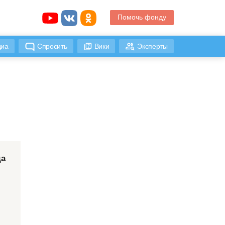
Помочь фонду
иа
Спросить
Вики
Эксперты
да