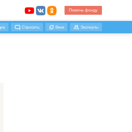
Помочь фонду
иа
Спросить
Вики
Эксперты