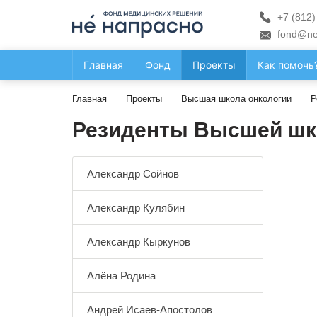
+7 (812)
fond@ne
Главная
Фонд
Проекты
Как помочь
Главная
Проекты
Высшая школа онкологии
Р
Резиденты Высшей шк
Александр Сойнов
Александр Кулябин
Александр Кыркунов
Алёна Родина
Андрей Исаев-Апостолов