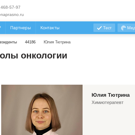
 468-57-97
naprasno.ru
?
Партнеры
Контакты
Тест
Мед
езиденты
44186
Юлия Тютрина
олы онкологии
Юлия Тютрина
Химиотерапевт