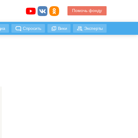
Помочь фонду
иа
Спросить
Вики
Эксперты