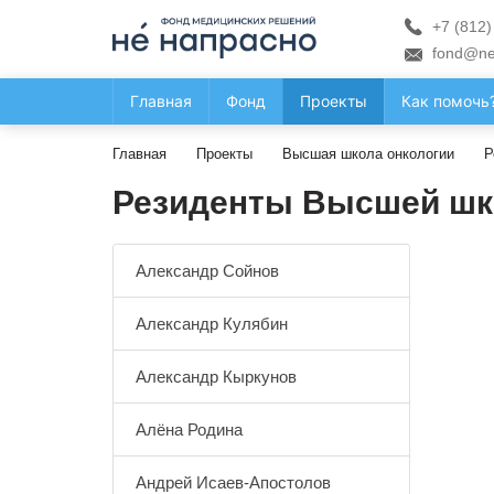
+7 (812)
fond@ne
Главная
Фонд
Проекты
Как помочь
Главная
Проекты
Высшая школа онкологии
Р
Резиденты Высшей шк
Александр Сойнов
Александр Кулябин
Александр Кыркунов
Алёна Родина
Андрей Исаев-Апостолов