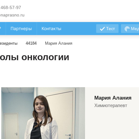
 468-57-97
naprasno.ru
?
Партнеры
Контакты
Тест
Мед
езиденты
44184
Мария Алания
олы онкологии
Мария Алания
Химиотерапевт