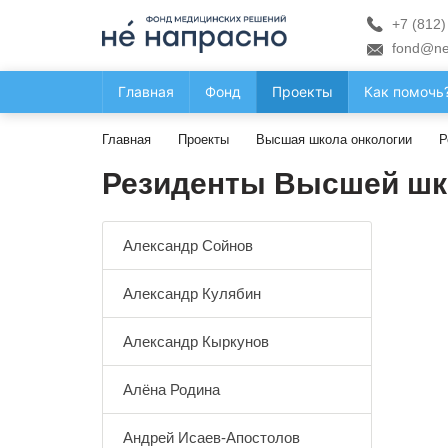
+7 (812)
fond@ne
Главная
Фонд
Проекты
Как помочь
Главная
Проекты
Высшая школа онкологии
Р
Резиденты Высшей шк
Александр Сойнов
Александр Кулябин
Александр Кыркунов
Алёна Родина
Андрей Исаев-Апостолов