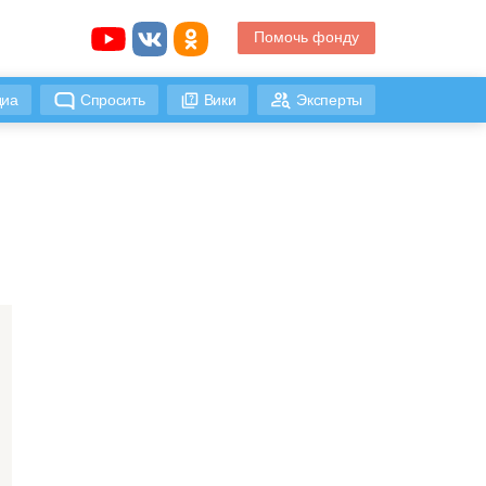
Помочь фонду
иа
Спросить
Вики
Эксперты