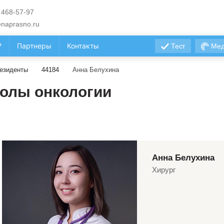
 468-57-97
naprasno.ru
?
Партнеры
Контакты
Тест
Мед
езиденты
44184
Анна Белухина
олы онкологии
Анна Белухина
Хирург