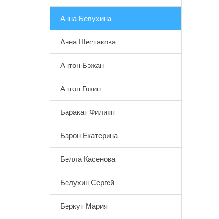
Анна Белухина
Анна Шестакова
Антон Бржан
Антон Гокин
Баракат Филипп
Барон Екатерина
Белла Касенова
Белухин Сергей
Беркут Мария