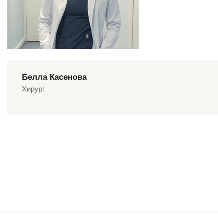
Белла Касенова
Хирург