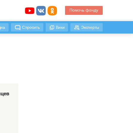
Помочь фонду
иа
Спросить
Вики
Эксперты
нцев