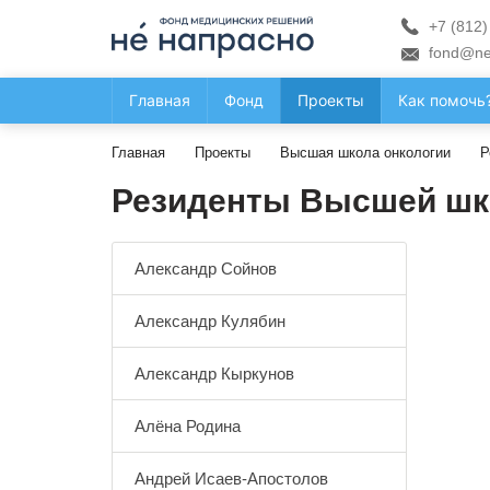
+7 (812)
fond@ne
Главная
Фонд
Проекты
Как помочь
Главная
Проекты
Высшая школа онкологии
Р
Резиденты Высшей шк
Александр Сойнов
Александр Кулябин
Александр Кыркунов
Алёна Родина
Андрей Исаев-Апостолов