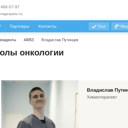
 468-57-97
naprasno.ru
?
Партнеры
Контакты
Тест
Мед
езиденты
44053
Владислав Путинцев
олы онкологии
Владислав Пути
Химиотерапевт