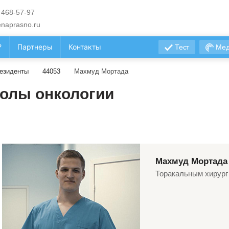
 468-57-97
naprasno.ru
?
Партнеры
Контакты
Тест
Мед
езиденты
44053
Махмуд Мортада
олы онкологии
Махмуд Мортада
Торакальным хирург