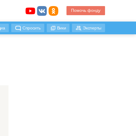
Помочь фонду
иа
Спросить
Вики
Эксперты