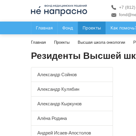
+7 (812)
fond@ne
Главная
Фонд
Проекты
Как помочь
Главная
Проекты
Высшая школа онкологии
Р
Резиденты Высшей шк
Александр Сойнов
Александр Кулябин
Александр Кыркунов
Алёна Родина
Андрей Исаев-Апостолов