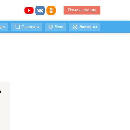
Помочь фонду
иа
Спросить
Вики
Эксперты
а