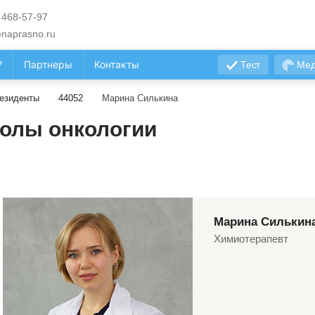
 468-57-97
naprasno.ru
?
Партнеры
Контакты
Тест
Мед
езиденты
44052
Марина Силькина
олы онкологии
Марина Силькин
Химиотерапевт