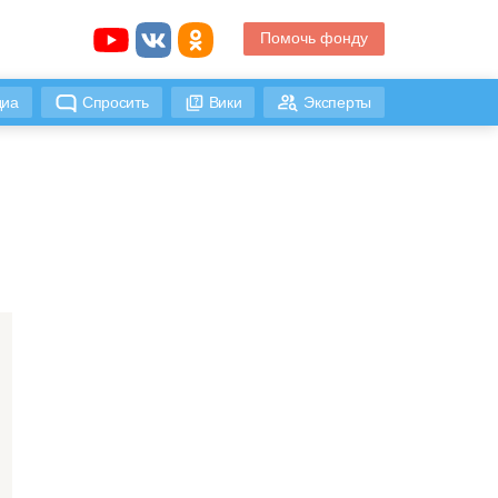
Помочь фонду
иа
Спросить
Вики
Эксперты