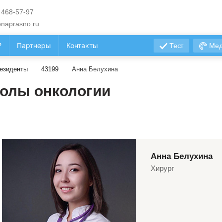
 468-57-97
naprasno.ru
?
Партнеры
Контакты
Тест
Мед
езиденты
43199
Анна Белухина
олы онкологии
Анна Белухина
Хирург