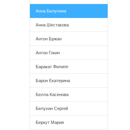
Анна Белухина
Анна Шестакова
Антон Бржан
Антон Гокин
Баракат Филипп
Барон Екатерина
Белла Касенова
Белухин Сергей
Беркут Мария