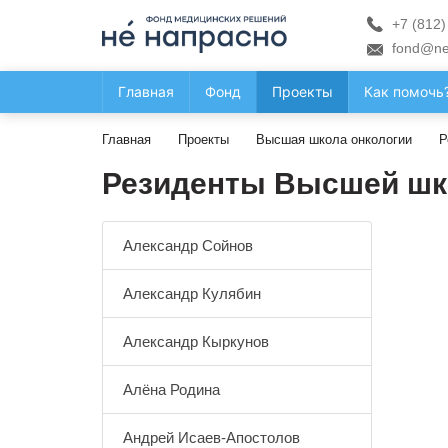
+7 (812)
fond@ne
Главная
Фонд
Проекты
Как помочь
Главная
Проекты
Высшая школа онкологии
Р
Резиденты Высшей шк
Александр Сойнов
Александр Кулябин
Александр Кыркунов
Алёна Родина
Андрей Исаев-Апостолов