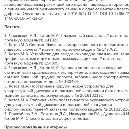
верифицированным раком шейного отдела пищевода и гортаног
с применением хирургического лечения с одномоментной пласт
дефекта. Опухоли головы и шеи. 2016;6(4):11-14. DOI:10.17650/
1468-2016-6-4-11-14
Патенты
1. Чарышкин А.Л., Котов М.А. Плазменный скальпель // патент на
полезную модель № 141023;
2. Котов М.А Система блочного компрессионного остеосинтеза к
лицевого скелета // патент на полезную модель № 147762;
3. Котов М.А. Устройство для вакуумно-холодно плазменной тер
трофических язв и длительно незаживающих ран // патент на
полезную модель № 154805;
4. Чарышкин А.Л., Котов М.А. Ударная установка для создания
статистически сравниваемых экспериментальных моделей трав
органов брюшной, грудной полости, забрюшинного пространства 
патент на полезную модель № 160464;
5. Котов М.А. Портативное хирургическое устройство для
ультразвуковой диссекции и плазменной коагуляции биологическ
тканей// заявка на полезную модель № 2016132171
6. Котов М.А. Рабочая часть портативного хирургического устрой
для ультразвуковой диссекции и плазменной коагуляции
биологических тканей// заявка на полезную модель № 20161321
7. Раджабова З.А., Ракитина Д.А., Нажмудинов Р.А., Дунаевский И
Котов М.А. Способ пластики дефекта глотки.
Профессиональные интересы