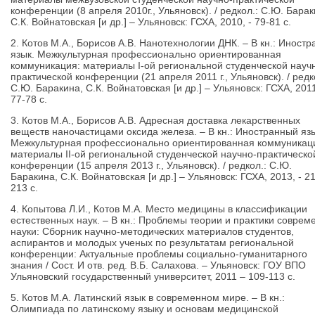
конференции (8 апреля 2010г., Ульяновск). / редкол.: С.Ю. Барак
С.К. Войнатовская [и др.] – Ульяновск: ГСХА, 2010, - 79-81 с.
2. Котов М.А., Борисов А.В. Нанотехнологии ДНК. – В кн.: Иност
язык. Межкультурная профессионально ориентированная
коммуникация: материалы I-ой региональной студенческой науч
практической конференции (21 апреля 2011 г., Ульяновск). / редк
С.Ю. Баракина, С.К. Войнатовская [и др.] – Ульяновск: ГСХА, 2011
77-78 с.
3. Котов М.А., Борисов А.В. Адресная доставка лекарственных
веществ наночастицами оксида железа. – В кн.: Иностранный язы
Межкультурная профессионально ориентированная коммуникац
материалы II-ой региональной студенческой научно-практическо
конференции (15 апреля 2013 г., Ульяновск). / редкол.: С.Ю.
Баракина, С.К. Войнатовская [и др.] – Ульяновск: ГСХА, 2013, - 2
213 с.
4. Копытова Л.И., Котов М.А. Место медицины в классификации
естественных наук. – В кн.: Проблемы теории и практики соврем
науки: Сборник научно-методических материалов студентов,
аспирантов и молодых ученых по результатам региональной
конференции: Актуальные проблемы социально-гуманитарного
знания / Сост. И отв. ред. В.Б. Салахова. – Ульяновск: ГОУ ВПО
Ульяновский государственный университет, 2011 – 109-113 с.
5. Котов М.А. Латинский язык в современном мире. – В кн.:
Олимпиада по латинскому языку и основам медицинской