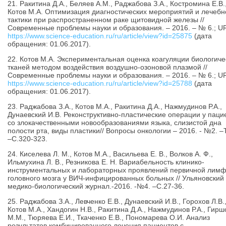
21. Ракитина Д.А., Беляев А.М., Раджабова З.А., Костромина Е.В.
Котов М.А. Оптимизация диагностических мероприятий и лечебн
тактики при распространенном раке щитовидной железы //
Современные проблемы науки и образования. – 2016. – № 6.; U
https://www.science-education.ru/ru/article/view?id=25875
(дата
обращения: 01.06.2017).
22. Котов М.А. Экспериментальная оценка коагуляции биологиче
тканей методом воздействия воздушно-озоновой плазмой //
Современные проблемы науки и образования. – 2016. – № 6.; U
https://www.science-education.ru/ru/article/view?id=25788
(дата
обращения: 01.06.2017).
23. Раджабова З.А., Котов М.А., Ракитина Д.А., Нажмудинов Р.А.,
Дунаевский И.В. Реконструктивно-пластические операции у паци
со злокачественными новообразованиями языка, слизистой дна
полости рта, виды пластики// Вопросы онкологии – 2016. - №2. –Т
–С.320-323.
24. Киселева Л. М., Котов М.А., Васильева Е. В., Волков А. Ф.,
Ильмухина Л. В., Резникова Е. Н. Вариабельность клинико-
инструментальных и лабораторных проявлений первичной лим
головного мозга у ВИЧ-инфицированных больных // Ульяновский
медико-биологический журнал.-2016. -№4. –С.27-36.
25. Раджабова З.А., Левченко Е.В., Дунаевский И.В., Горохов Л.В.
Котов М.А., Хандогин Н.В., Ракитина Д.А., Нажмудинов Р.А., Гирш
М.М., Тюряева Е.И., Ткаченко Е.В., Пономарева О.И. Анализ
результатов комбинированного лечения пациентов с