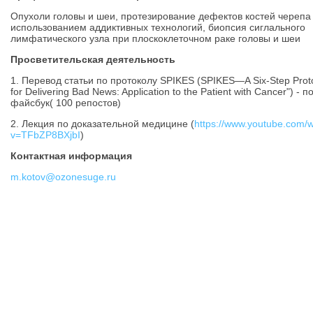
Опухоли головы и шеи, протезирование дефектов костей черепа
использованием аддиктивных технологий, биопсия сиглального
лимфатического узла при плоскоклеточном раке головы и шеи
Просветительская деятельность
1. Перевод статьи по протоколу SPIKES (SPIKES—A Six-Step Prot
for Delivering Bad News: Application to the Patient with Cancer") - п
файсбук( 100 репостов)
2. Лекция по доказательной медицине (
https://www.youtube.com/
v=TFbZP8BXjbI
)
Контактная информация
m.kotov@ozonesuge.ru