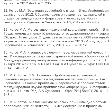
журнал. – 2012.-№3. – С. 295.
11. Котов М.А. Эволюция врачебной клятвы. – В кн.: Anatoomicu
Latinicumque 2012. Сборник научных трудов преподавателей и
студентов медицинских и фармацевтических вузов России.
Белоруссии и Украины. – Ульяновск: УлГУ, 2012 – 278-280 с.
12. Котов М.А. Метод гидроплазменной коагуляции тканей. – В кн
Труды молодых ученых Ульяновского государственного универси
Сб. докл. И тез. докл. Студентов и аспирантов на XXIII ежегодной
научн. – практической. конф. (апрель – май 2013 г.)/ под ред. В.Н
Голованова. – Ульяновск : УлГУ, 2013. – 206 – 207 с.
13. Котов М.А. К вопросу о лечении переломов нижней челюсти. 
кн.: Инновационное развитие современной науки: сборник стате
Международной научно-практической конференции. (г. Уфа, 31
января 2014 г.): в 9ч. Ч.6 / отв. Ред. А.А.Сукиасян. – Уфа: РИЦ Б
2014. – 46-50 с.
14. М.А. Котов, Л.М. Тихонова. Проблема заместительной
синонимизации эпонимов в медицинской терминологии. – В кн.:
Глобализация науки: проблемы и перспективы: сборник статей
Международной научно-практической конференции. 7 февраля 
г.: в 3 ч. Ч.1. отв. Ред. А.А.Сукиасян. – Уфа: РИЦ БашГУ, 2014. – 
146 с.
15. М.А. Котов. Анатомические основы и принципы диагностики
переломов нижней челюсти. – В кн.: Достижение и проблемы