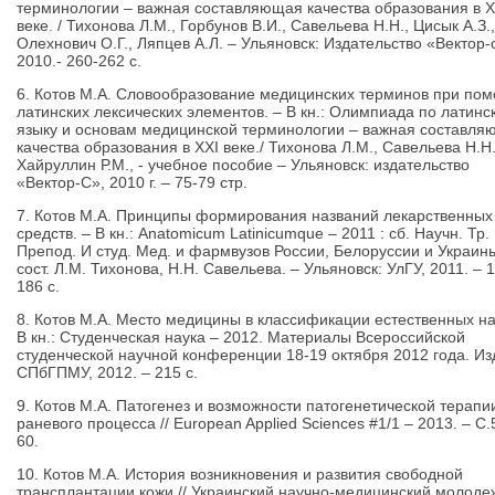
терминологии – важная составляющая качества образования в X
веке. / Тихонова Л.М., Горбунов В.И., Савельева Н.Н., Цисык А.З.,
Олехнович О.Г., Ляпцев А.Л. – Ульяновск: Издательство «Вектор-
2010.- 260-262 с.
6. Котов М.А. Словообразование медицинских терминов при по
латинских лексических элементов. – В кн.: Олимпиада по латинс
языку и основам медицинской терминологии – важная составл
качества образования в XXI веке./ Тихонова Л.М., Савельева Н.Н.
Хайруллин Р.М., - учебное пособие – Ульяновск: издательство
«Вектор-С», 2010 г. – 75-79 стр.
7. Котов М.А. Принципы формирования названий лекарственных
средств. – В кн.: Anatomicum Latinicumque – 2011 : cб. Научн. Тр.
Препод. И студ. Мед. и фармвузов России, Белоруссии и Украины
сост. Л.М. Тихонова, Н.Н. Савельева. – Ульяновск: УлГУ, 2011. – 
186 с.
8. Котов М.А. Место медицины в классификации естественных на
В кн.: Студенческая наука – 2012. Материалы Всероссийской
студенческой научной конференции 18-19 октября 2012 года. И
СПбГПМУ, 2012. – 215 с.
9. Котов М.А. Патогенез и возможности патогенетической терапи
раневого процесса // European Applied Sciences #1/1 – 2013. – C.
60.
10. Котов М.А. История возникновения и развития свободной
трансплантации кожи // Украинский научно-медицинский молод