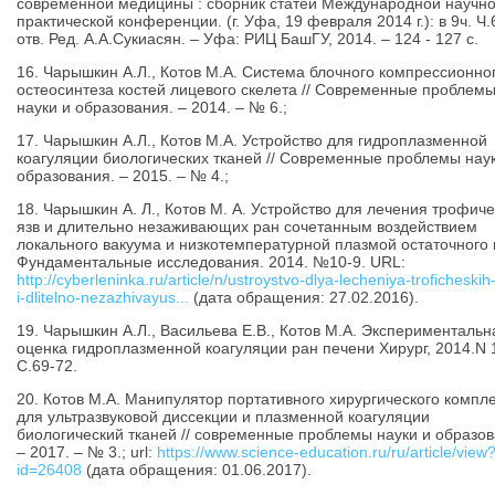
современной медицины : сборник статей Международной научно
практической конференции. (г. Уфа, 19 февраля 2014 г.): в 9ч. Ч.6
отв. Ред. А.А.Сукиасян. – Уфа: РИЦ БашГУ, 2014. – 124 - 127 с.
16. Чарышкин А.Л., Котов М.А. Система блочного компрессионно
остеосинтеза костей лицевого скелета // Современные проблем
науки и образования. – 2014. – № 6.;
17. Чарышкин А.Л., Котов М.А. Устройство для гидроплазменной
коагуляции биологических тканей // Современные проблемы нау
образования. – 2015. – № 4.;
18. Чарышкин А. Л., Котов М. А. Устройство для лечения трофич
язв и длительно незаживающих ран сочетанным воздействием
локального вакуума и низкотемпературной плазмой остаточного г
Фундаментальные исследования. 2014. №10-9. URL:
http://cyberleninka.ru/article/n/ustroystvo-dlya-lecheniya-troficheskih
i-dlitelno-nezazhivayus...
(дата обращения: 27.02.2016).
19. Чарышкин А.Л., Васильева Е.В., Котов М.А. Экспериментальн
оценка гидроплазменной коагуляции ран печени Хирург, 2014.N 1
С.69-72.
20. Котов М.А. Манипулятор портативного хирургического компл
для ультразвуковой диссекции и плазменной коагуляции
биологический тканей // современные проблемы науки и образов
– 2017. – № 3.; url:
https://www.science-education.ru/ru/article/view
id=26408
(дата обращения: 01.06.2017).