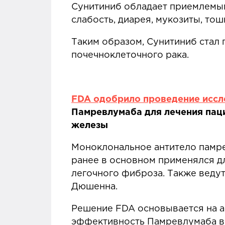
Сунитиниб обладает приемлемы
слабость, диарея, мукозиты, то
Таким образом, Сунитиниб стал
почечноклеточного рака.
FDA одобрило проведение иссл
Памревлумаба для лечения пац
железы
Моноклональное антитело памре
ранее в основном применялся д
легочного фиброза. Также веду
Дюшенна.
Решение FDA основывается на ан
эффективность Памревлумаба в 