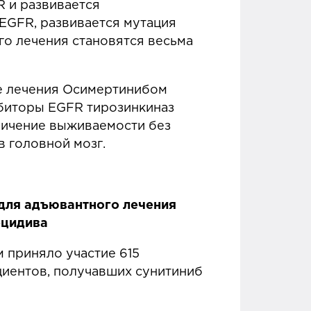
R и развивается
EGFR, развивается мутация
о лечения становятся весьма
е лечения Осимертинибом
ибиторы EGFR тирозинкиназ
личение выживаемости без
в головной мозг.
для адъювантного лечения
ецидива
м приняло участие 615
циентов, получавших сунитиниб