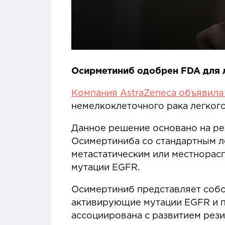
Осирметиниб одобрен FDA для 
Компания AstraZeneca объявила
немелкоклеточного рака легкого
Данное решение основано на ре
Осимертиниба со стандартным л
метастатическим или местнорас
мутации EGFR.
Осимертиниб представляет собо
активирующие мутации EGFR и п
ассоциирована с развитием рези