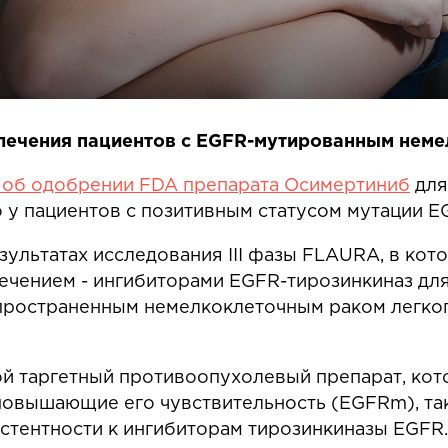
лечения пациентов с EGFR-мутированным неме
 об одобрении FDA препарата Осимертиниб
для
 у пациентов с позитивным статусом мутации E
зультатах исследования III фазы FLAURA, в ко
ечением - ингибиторами EGFR-тирозинкиназ для
пространенным немелкоклеточным раком легког
й таргетный противоопухолевый препарат, кот
овышающие его чувствительность (EGFRm), так
стентности к ингибиторам тирозинкиназы EGFR.