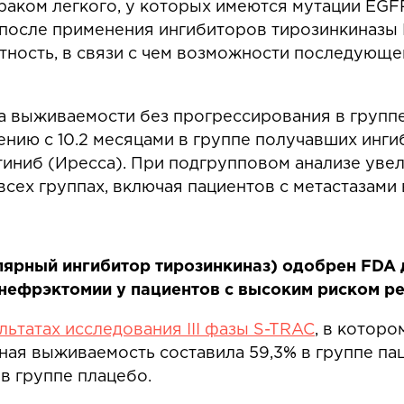
раком легкого, у которых имеются мутации EGF
после применения ингибиторов тирозинкиназы 
ность, в связи с чем возможности последующег
а выживаемости без прогрессирования в групп
нению с 10.2 месяцами в группе получавших инг
тиниб (Иресса). При подгрупповом анализе уве
сех группах, включая пациентов с метастазами 
лярный ингибитор тирозинкиназ) одобрен FDA 
нефрэктомии у пациентов с высоким риском р
ьтатах исследования III фазы S-TRAC
, в которо
ная выживаемость составила 59,3% в группе па
 в группе плацебо.