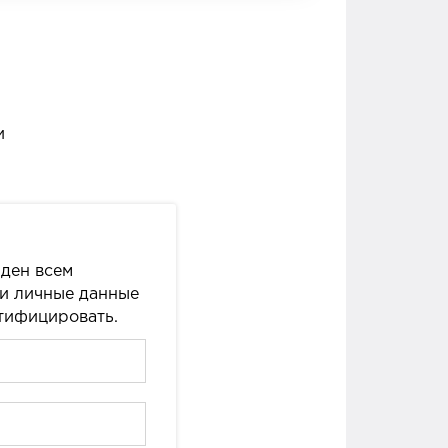
и
ден всем
ши личные данные
нтифицировать.