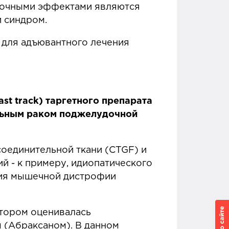
бочными эффектами являются
й синдром.
 для адъювантного лечения
st track) таргетного препарата
льным раком поджелудочной
оединительной ткани (CTGF) и
 - к примеру, идиопатического
ния мышечной дистрофии
отором оценивалась
 (Абраксаном). В данном