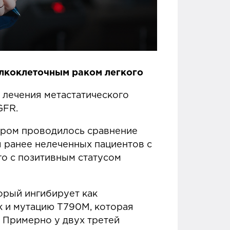
лкоклеточным раком легкого
 лечения метастатического
GFR.
тором проводилось сравнение
 ранее нелеченных пациентов с
о с позитивным статусом
орый ингибирует как
 и мутацию T790M, которая
 Примерно у двух третей