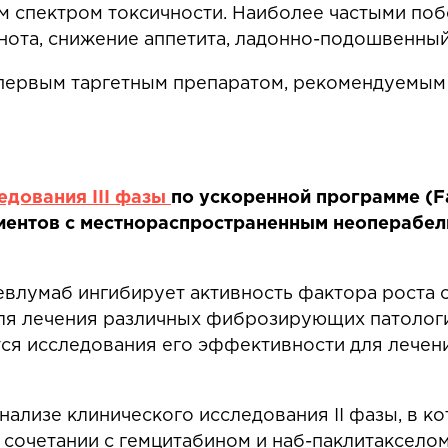
м спектром токсичности. Наиболее частыми по
шнота, снижение аппетита, ладонно-подошвенны
 первым таргетным препаратом, рекомендуемым
едования III фазы
по ускоренной программе (Fa
иентов с местнораспространенным неоперабе
влумаб ингибирует активность фактора роста с
ля лечения различных фиброзирующих патологий
тся исследования его эффективности для лече
ализе клинического исследования II фазы, в к
сочетании с гемцитабином и наб-паклитакселом