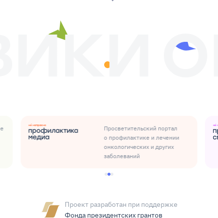
ые
Просветительский портал
о профилактике и лечении
онкологических и других
заболеваний
Проект разработан при поддержке
Фонда президентских грантов