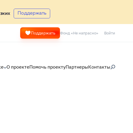
Поддержать
зких
Фонд «Не напрасно»
Войти
Поддержать
ке
О проекте
Помочь проекту
Партнеры
Контакты