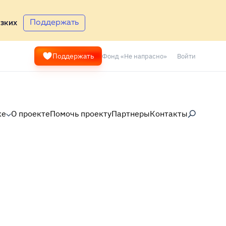
Поддержать
зких
Фонд «Не напрасно»
Войти
Поддержать
ке
О проекте
Помочь проекту
Партнеры
Контакты