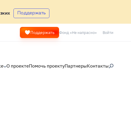
Поддержать
зких
Фонд «Не напрасно»
Войти
Поддержать
ке
О проекте
Помочь проекту
Партнеры
Контакты