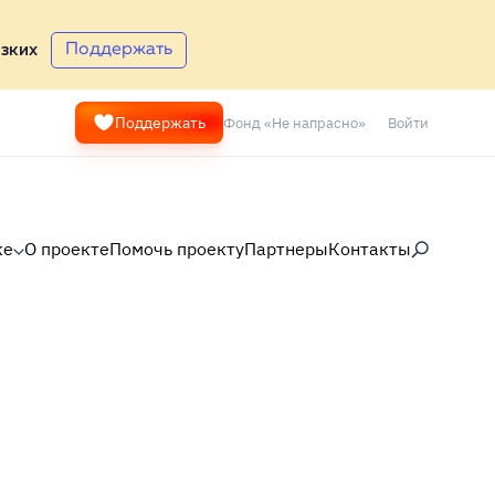
Поддержать
зких
Фонд «Не напрасно»
Войти
Поддержать
ке
О проекте
Помочь проекту
Партнеры
Контакты