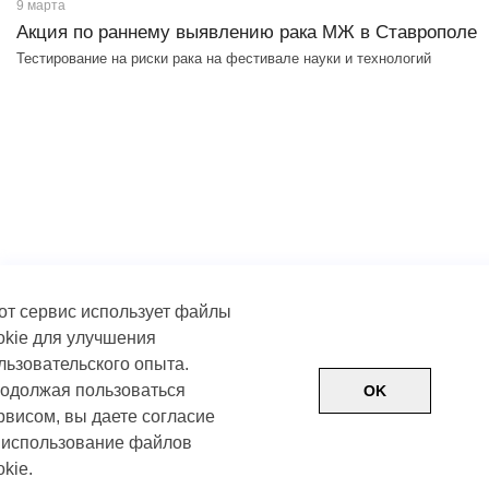
9 марта
Акция по раннему выявлению рака МЖ в Ставрополе
Тестирование на риски рака на фестивале науки и технологий
от сервис использует файлы
okie для улучшения
льзовательского опыта.
одолжая пользоваться
OK
рвисом, вы даете согласие
 использование файлов
Пользовательское соглашение
Политика обработки д
okie.
Условия использования контента