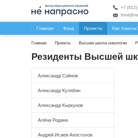
+7 (812)
fond@ne
Главная
Фонд
Проекты
Как помочь
Главная
Проекты
Высшая школа онкологии
Р
Резиденты Высшей шк
Александр Сойнов
Александр Кулябин
Александр Кыркунов
Алёна Родина
Андрей Исаев-Апостолов