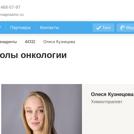
 468-57-97
naprasno.ru
?
Партнеры
Контакты
Тест
Мед
езиденты
44332
Олеся Кузнецова
олы онкологии
Олеся Кузнецова
Химиотерапевт