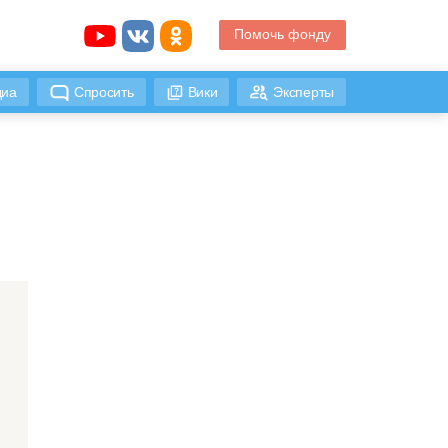
Помочь фонду
иа
Спросить
Вики
Эксперты