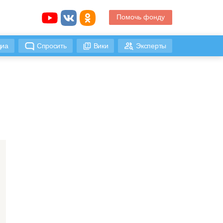
Помочь фонду
иа
Спросить
Вики
Эксперты