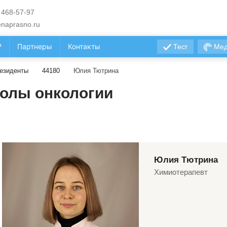
 468-57-97
naprasno.ru
?
Партнеры
Контакты
Тест
Мед
езиденты
44180
Юлия Тютрина
олы онкологии
Юлия Тютрина
Химиотерапевт