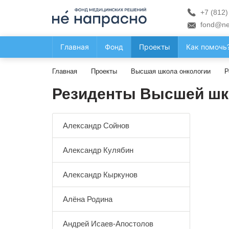
+7 (812)
fond@ne
Главная
Фонд
Проекты
Как помочь
Главная
Проекты
Высшая школа онкологии
Р
Резиденты Высшей шк
Александр Сойнов
Александр Кулябин
Александр Кыркунов
Алёна Родина
Андрей Исаев-Апостолов