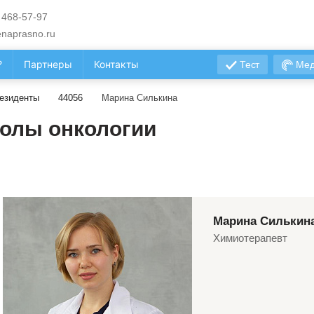
 468-57-97
naprasno.ru
?
Партнеры
Контакты
Тест
Мед
езиденты
44056
Марина Силькина
олы онкологии
Марина Силькин
Химиотерапевт