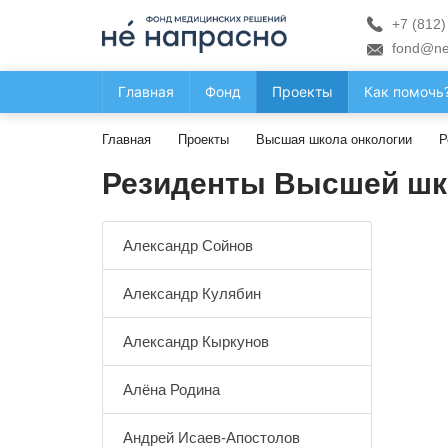
+7 (812)
fond@ne
Главная
Фонд
Проекты
Как помочь
Главная
Проекты
Высшая школа онкологии
Р
Резиденты Высшей шк
Александр Сойнов
Александр Кулябин
Александр Кыркунов
Алёна Родина
Андрей Исаев-Апостолов