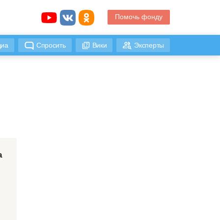
Помочь фонду
иа
Спросить
Вики
Эксперты
а