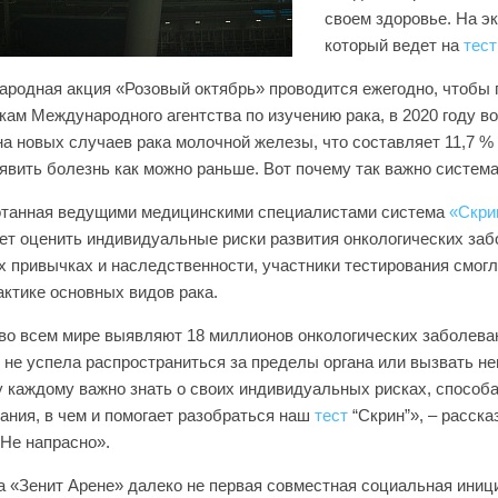
своем здоровье. На э
который ведет на
тест
родная акция «Розовый октябрь» проводится ежегодно, чтобы п
кам Международного агентства по изучению рака, в 2020 году во
а новых случаев рака молочной железы, что составляет 11,7 % 
явить болезнь как можно раньше. Вот почему так важно систем
танная ведущими медицинскими специалистами система
«Скри
ет оценить индивидуальные риски развития онкологических заб
 привычках и наследственности, участники тестирования смог
ктике основных видов рака.
 во всем мире выявляют 18 миллионов онкологических заболеван
 не успела распространиться за пределы органа или вызвать н
 каждому важно знать о своих индивидуальных рисках, способа
ания, в чем и помогает разобраться наш
тест
“Скрин”», – расск
Не напрасно».
а «Зенит Арене» далеко не первая совместная социальная иниц