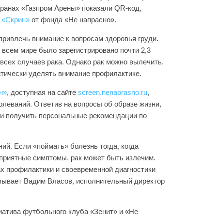
кранах «Газпром Арены» показали QR-код,
 «Скрин»
от фонда «Не напрасно».
ривлечь внимание к вопросам здоровья груди.
 всем мире было зарегистрировано почти 2,3
всех случаев рака. Однако рак можно вылечить,
атически уделять внимание профилактике.
н»
, доступная на сайте
screen.nenaprasno.ru
,
олеваний. Ответив на вопросы об образе жизни,
ли получить персональные рекомендации по
ий. Если «поймать» болезнь тогда, когда
еприятные симптомы, рак может быть излечим.
х профилактики и своевременной диагностики
азывает Вадим Власов, исполнительный директор
иатива футбольного клуба «Зенит» и «Не