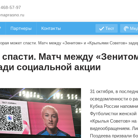
 468-57-97
naprasno.ru
?
Партнеры
Контакты
Тест
Мед
торая может спасти. Матч между «Зенитом» и «Крыльями Советов» заде
т спасти. Матч между «Зенит
ади социальной акции
31 октября, в последн
осведомленности о ра
Кубка России напомни
Футболистки женской 
«Крылья Советов» на 
видеообращением. Лин
Поздеева призвали бо