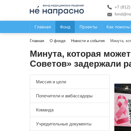
+7 (812)
fond@ne
Главная
Фонд
Проекты
Как помочь
Главная
О фонде
Новости и события
Минута, ко
Минута, которая може
Советов» задержали р
Миссия и цели
Попечители и амбассадоры
Команда
Учредительные документы