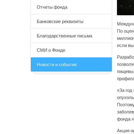
Отчеты фонда
Банковские реквизиты
Междуна
По оцен
Благодарственные письма
миллион
если вы
СМИ о Фонде
Разрабо
позволя
Новости и события
пищевых
профила
«За год
опухоль
Поэтому
заболев
фонда «
Акция н