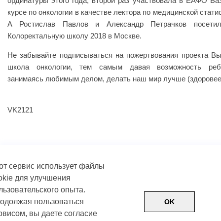
ординатуры этого года, второй раз участвовала в EAФО Ба
курсе по онкологии в качестве лектора по медицинской стати
А Ростислав Павлов и Александр Петрачков посети
Колоректальную школу 2018 в Москве.
Не забывайте подписываться на пожертвования проекта В
школа онкологии, тем самым давая возможность реб
занимаясь любимым делом, делать наш мир лучше (здоровее
VK2121
от сервис использует файлы
okie для улучшения
льзовательского опыта.
одолжая пользоваться
OK
рвисом, вы даете согласие