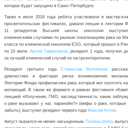
которое будет запущено в Санкт-Петербурге.
Также в июле 2018 года ребята участвовали в мастер-кла
просветительских фестивалях, давали лекции в лектории Ф
11 резидентов Высшей школы онкологии выступи
клиническими случаями по разным локализациям рака на Ма
классе по клинической онкологии ESO, который прошел в Риге
по 15 июля.
Артем Гаврилюков
, резидент 1 года, получил д
за лучший клинический случай по гастроэнтерологии.
Резидент третьего года
Станислав Волчёнков
рассказ
диагностике и факторах риска возникновения мелан
Лектории Фонда профилактики рака, который мог посетить к
желающий. В таком же формате в рамках фестиваля «Камп
лекцией «Излучение, ГМО, наследственность: какие заблуж
о раке вызывают у нас паранойю?» (мифы о раке, которые 
забыть), выступил резидент первого года
Максим Котов
.
Август оказался не менее насыщенным.
Полина Шило
, выпус