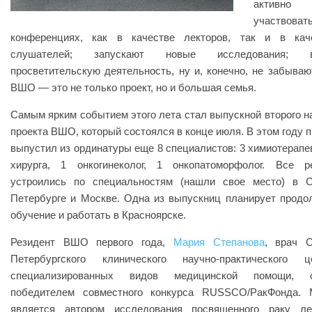
активно
участвова
конференциях, как в качестве лекторов, так и в кач
слушателей; запускают новые исследования; в
просветительскую деятельность, ну и, конечно, не забывают
ВШО — это не только проект, но и большая семья.
Самым ярким событием этого лета стал выпускной второго н
проекта ВШО, который состоялся в конце июля. В этом году п
выпустил из ординатуры еще 8 специалистов: 3 химиотерапев
хирурга, 1 онкогинеколог, 1 онкопатоморфолог. Все р
устроились по специальностям (нашли свое место) в С
Петербурге и Москве. Одна из выпускниц планирует продо
обучение и работать в Красноярске.
Резидент ВШО первого года,
Мария Степанова
, врач С
Петербургского клинического научно-практического ц
специализированных видов медицинской помощи, с
победителем совместного конкурса RUSSCO/РакФонда.
является автором исследования посвященного раку лег