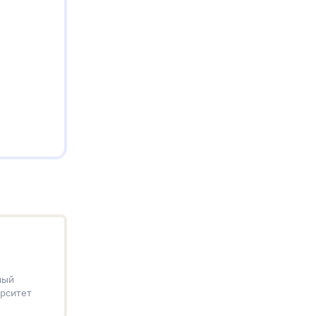
ный
рситет