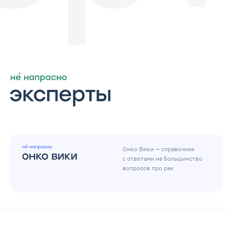
Онко Вики — справочник
с ответами на большинство
вопросов про рак
© Всё не напрасно,
2026