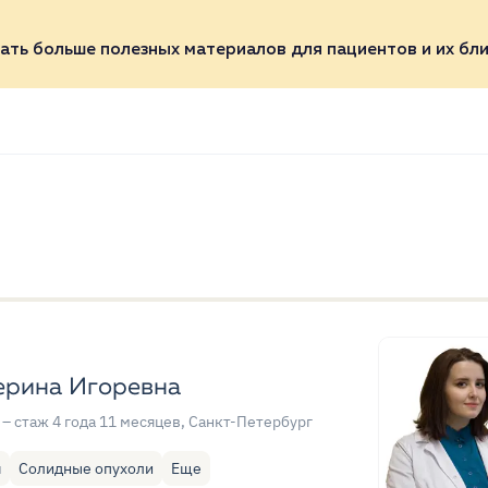
ать больше полезных материалов для пациентов и их бли
ерина Игоревна
– стаж 4 года 11 месяцев
, Санкт-Петербург
я
Солидные опухоли
Еще