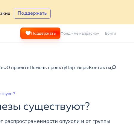
Поддержать
зких
Фонд «Не напрасно»
Войти
Поддержать
ке
О проекте
Помочь проекту
Партнеры
Контакты
ствуют?
лезы существуют?
т распространенности опухоли и от группы