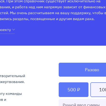
ся. При этом справочник существует исключительно на 
ания, и работа над ним напрямую зависит от финансовых 
тей. Мы очень рассчитываем на вашу поддержку, чтобы в
вились разделы, посвященные и другим видам рака.
роекту
Разово
творительный 
ртвования.

500 ₽
10
ту команды 
в и 
Ручной ввод суммы