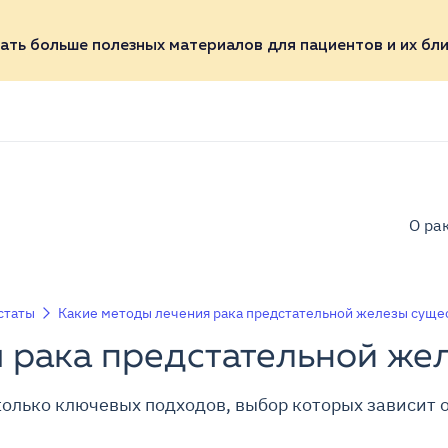
ать больше полезных материалов для пациентов и их бли
О ра
статы
Какие методы лечения рака предстательной железы суще
 рака предстательной же
колько ключевых подходов, выбор которых зависит о