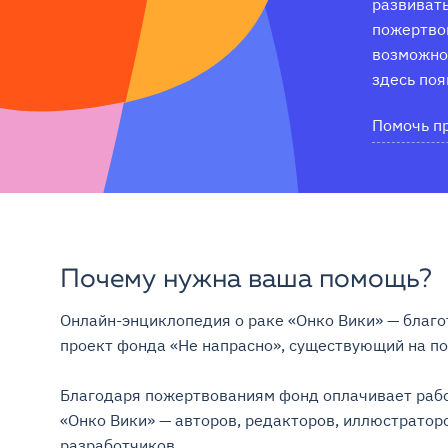
развивать
пожертвов
возможнос
здесь поя
Помочь п
Почему нужна ваша помощь?
Онлайн-энциклопедия о раке «Онко Вики» — благо
проект фонда «Не напрасно», существующий на поже
Благодаря пожертвованиям фонд оплачивает рабо
«Онко Вики» — авторов, редакторов, иллюстраторо
разработчиков.
