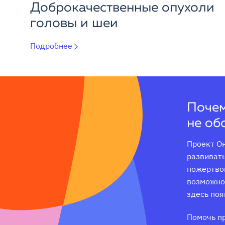
Доброкачественные опухоли
головы и шеи
Подробнее
Почем
не об
Проект Он
развивать
пожертвов
возможнос
здесь поя
Помочь п