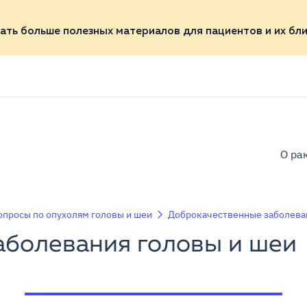
ать больше полезных материалов для пациентов и их бли
О ра
просы по опухолям головы и шеи
Доброкачественные заболева
аболевания головы и шеи