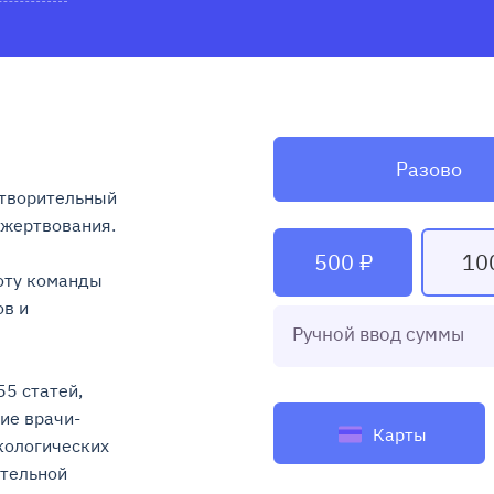
Разово
творительный 
ртвования.

500 ₽
10
ту команды 
в и 
Ручной ввод суммы
5 статей, 
ие врачи-
Карты
ологических 
тельной 