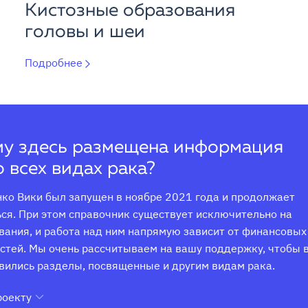
Кистозные образования
головы и шеи
Подробнее
у здесь размещена информация
о всех видах рака?
ко Вики был запущен в ноябре 2021 года и продолжает 
ся. При этом справочник существует исключительно на 
ания, и работа над ним напрямую зависит от финансовых 
тей. Мы очень рассчитываем на вашу поддержку, чтобы в
вились разделы, посвященные и другим видам рака.
роекту