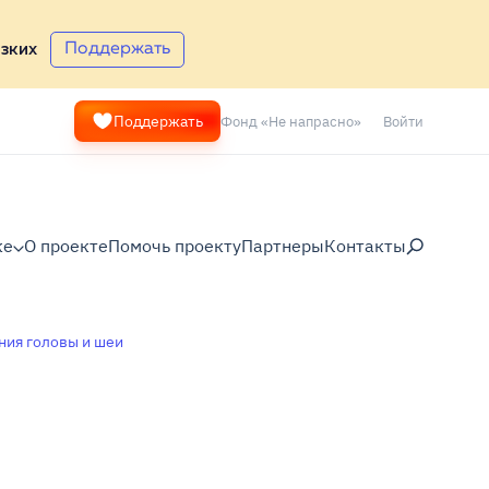
Поддержать
зких
Фонд «Не напрасно»
Войти
Поддержать
ке
О проекте
Помочь проекту
Партнеры
Контакты
ния головы и шеи