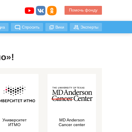
Помочь фонду
иа
Спросить
Вики
Эксперты
о»!
Университет
MD Anderson
ИТМО
Cancer center