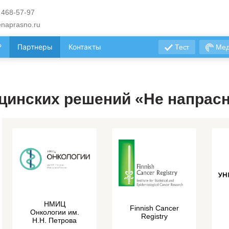
 468-57-97
naprasno.ru
?
Партнеры
Контакты
Тест
Мед
цинских решений «Не напрасн
НМИЦ
Finnish Cancer
Онкологии им.
Registry
Н.Н. Петрова