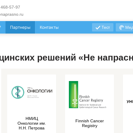
 468-57-97
naprasno.ru
?
Партнеры
Контакты
Тест
Мед
цинских решений «Не напрасн
НМИЦ
Finnish Cancer
Онкологии им.
Registry
Н.Н. Петрова