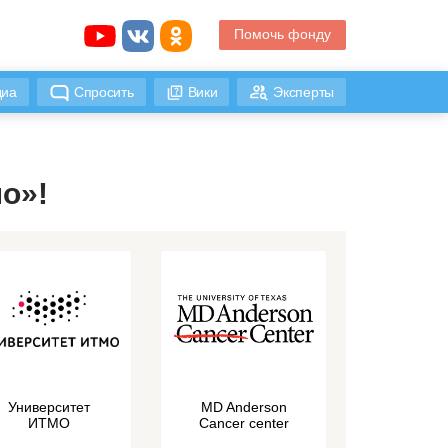
Помочь фонду
иа
Спросить
Вики
Эксперты
о»!
Университет
MD Anderson
ИТМО
Cancer center